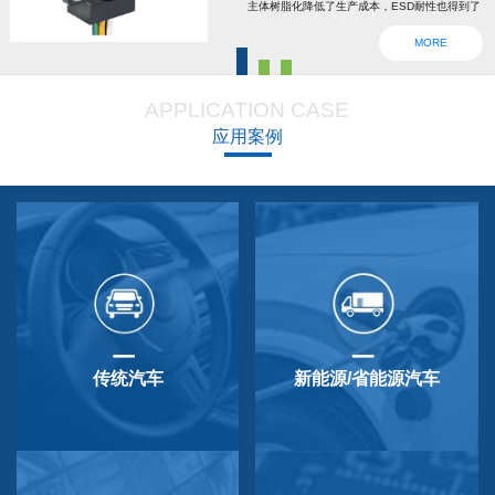
主体树脂化降低了生产成本，ESD耐性也得到了
强化。为了确认安全，6线2输出，根据标准轴内
MORE
设回位弹簧，防震动防撞击功能强大，防尘防
滴，适用于车辆用防水滴连接器。特殊式样与
APPLICATION CASE
QP-3HB标准相同。本产品在游船、铲运车的遥
应用案例
控手柄、卡车离合器和换挡等方面要求较高的领
域做出了较好成绩，得到了使用者的广泛好评。
传统汽车
新能源/省能源汽车