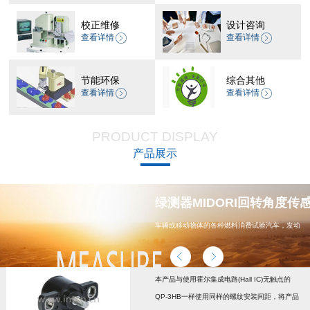
校正维修
设计咨询
查看详情
查看详情
节能环保
综合其他
查看详情
查看详情
PRODUCT DISPLAY
产品展示
器 CP-45H减速机系列
绿测器MIDORI回转角度传感器
车辆或移动物体的各种燃料消费试验汽车，发动
机，汽车配件，能源
本产品与使用霍尔集成电路(Hall IC)无触点的
QP-3HB一样使用同样的螺纹安装间距，将产品