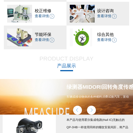
校正维修
设计咨询
查看详情
查看详情
节能环保
综合其他
查看详情
查看详情
PRODUCT DISPLAY
产品展示
器 CP-45H减速机系列
绿测器MIDORI回转角度传感器
车辆或移动物体的各种燃料消费试验汽车，发动
机，汽车配件，能源
本产品与使用霍尔集成电路(Hall IC)无触点的
QP-3HB一样使用同样的螺纹安装间距，将产品