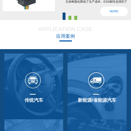
主体树脂化降低了生产成本，ESD耐性也得到了
强化。为了确认安全，6线2输出，根据标准轴内
MORE
设回位弹簧，防震动防撞击功能强大，防尘防
滴，适用于车辆用防水滴连接器。特殊式样与
APPLICATION CASE
QP-3HB标准相同。本产品在游船、铲运车的遥
应用案例
控手柄、卡车离合器和换挡等方面要求较高的领
域做出了较好成绩，得到了使用者的广泛好评。
传统汽车
新能源/省能源汽车