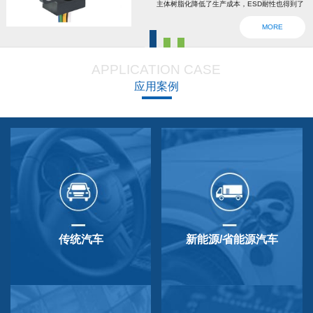
主体树脂化降低了生产成本，ESD耐性也得到了
强化。为了确认安全，6线2输出，根据标准轴内
MORE
设回位弹簧，防震动防撞击功能强大，防尘防
滴，适用于车辆用防水滴连接器。特殊式样与
APPLICATION CASE
QP-3HB标准相同。本产品在游船、铲运车的遥
应用案例
控手柄、卡车离合器和换挡等方面要求较高的领
域做出了较好成绩，得到了使用者的广泛好评。
传统汽车
新能源/省能源汽车