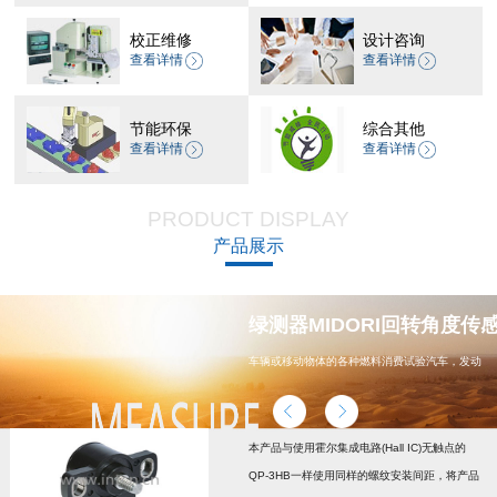
校正维修
设计咨询
查看详情
查看详情
节能环保
综合其他
查看详情
查看详情
PRODUCT DISPLAY
产品展示
器 CP-45H减速机系列
绿测器MIDORI回转角度传感器
车辆或移动物体的各种燃料消费试验汽车，发动
机，汽车配件，能源
本产品与使用霍尔集成电路(Hall IC)无触点的
QP-3HB一样使用同样的螺纹安装间距，将产品