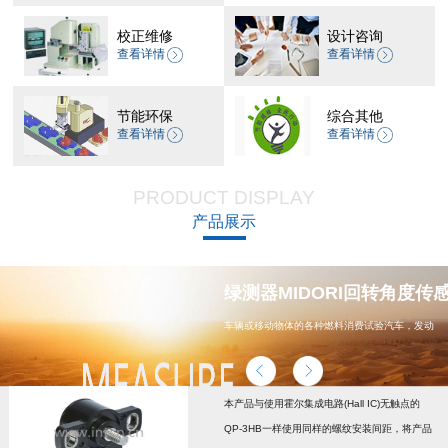
校正维修
设计咨询
查看详情
查看详情
节能环保
综合其他
查看详情
查看详情
PRODUCT DISPLAY
产品展示
器 CP-45H减速机系列
绿测器MIDORI回转角度传感器
车辆或移动物体的各种燃料消费试验汽车，发动
机，汽车配件，能源
本产品与使用霍尔集成电路(Hall IC)无触点的
QP-3HB一样使用同样的螺纹安装间距，将产品