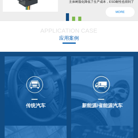
主体树脂化降低了生产成本，ESD耐性也得到了
强化。为了确认安全，6线2输出，根据标准轴内
MORE
设回位弹簧，防震动防撞击功能强大，防尘防
滴，适用于车辆用防水滴连接器。特殊式样与
APPLICATION CASE
QP-3HB标准相同。本产品在游船、铲运车的遥
应用案例
控手柄、卡车离合器和换挡等方面要求较高的领
域做出了较好成绩，得到了使用者的广泛好评。
传统汽车
新能源/省能源汽车