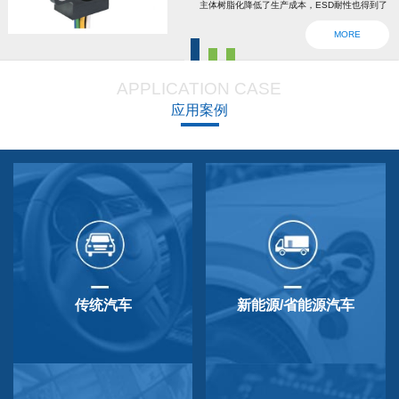
主体树脂化降低了生产成本，ESD耐性也得到了
强化。为了确认安全，6线2输出，根据标准轴内
MORE
设回位弹簧，防震动防撞击功能强大，防尘防
滴，适用于车辆用防水滴连接器。特殊式样与
APPLICATION CASE
QP-3HB标准相同。本产品在游船、铲运车的遥
应用案例
控手柄、卡车离合器和换挡等方面要求较高的领
域做出了较好成绩，得到了使用者的广泛好评。
传统汽车
新能源/省能源汽车