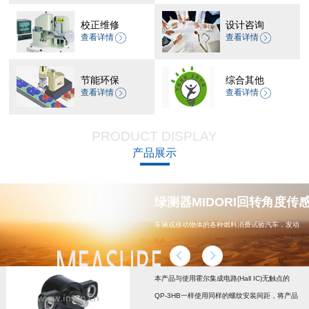
校正维修
设计咨询
查看详情
查看详情
节能环保
综合其他
查看详情
查看详情
PRODUCT DISPLAY
产品展示
器 CP-45H减速机系列
绿测器MIDORI回转角度传感器
车辆或移动物体的各种燃料消费试验汽车，发动
机，汽车配件，能源
本产品与使用霍尔集成电路(Hall IC)无触点的
QP-3HB一样使用同样的螺纹安装间距，将产品