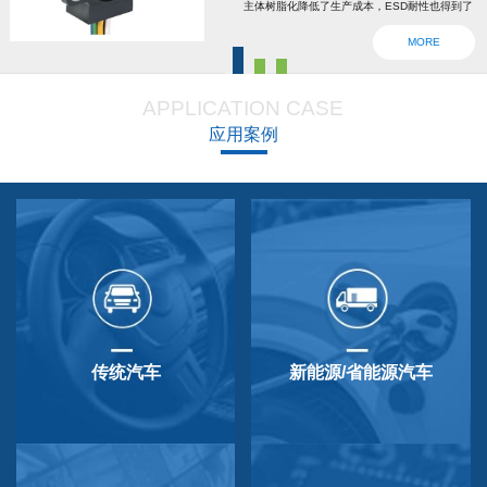
主体树脂化降低了生产成本，ESD耐性也得到了
强化。为了确认安全，6线2输出，根据标准轴内
MORE
设回位弹簧，防震动防撞击功能强大，防尘防
滴，适用于车辆用防水滴连接器。特殊式样与
APPLICATION CASE
QP-3HB标准相同。本产品在游船、铲运车的遥
应用案例
控手柄、卡车离合器和换挡等方面要求较高的领
域做出了较好成绩，得到了使用者的广泛好评。
传统汽车
新能源/省能源汽车