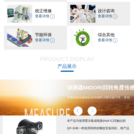
校正维修
设计咨询
查看详情
查看详情
节能环保
综合其他
查看详情
查看详情
PRODUCT DISPLAY
产品展示
器 CP-45H减速机系列
绿测器MIDORI回转角度传感器
车辆或移动物体的各种燃料消费试验汽车，发动
机，汽车配件，能源
本产品与使用霍尔集成电路(Hall IC)无触点的
QP-3HB一样使用同样的螺纹安装间距，将产品