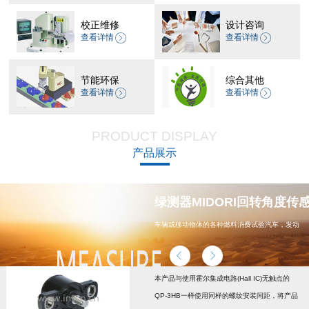
校正维修
设计咨询
查看详情
查看详情
节能环保
综合其他
查看详情
查看详情
PRODUCT DISPLAY
产品展示
器 CP-45H减速机系列
绿测器MIDORI回转角度传感器
车辆或移动物体的各种燃料消费试验汽车，发动
机，汽车配件，能源
本产品与使用霍尔集成电路(Hall IC)无触点的
QP-3HB一样使用同样的螺纹安装间距，将产品