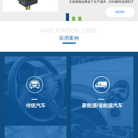
主体树脂化降低了生产成本，ESD耐性也得到了
强化。为了确认安全，6线2输出，根据标准轴内
MORE
设回位弹簧，防震动防撞击功能强大，防尘防
滴，适用于车辆用防水滴连接器。特殊式样与
APPLICATION CASE
QP-3HB标准相同。本产品在游船、铲运车的遥
应用案例
控手柄、卡车离合器和换挡等方面要求较高的领
域做出了较好成绩，得到了使用者的广泛好评。
传统汽车
新能源/省能源汽车