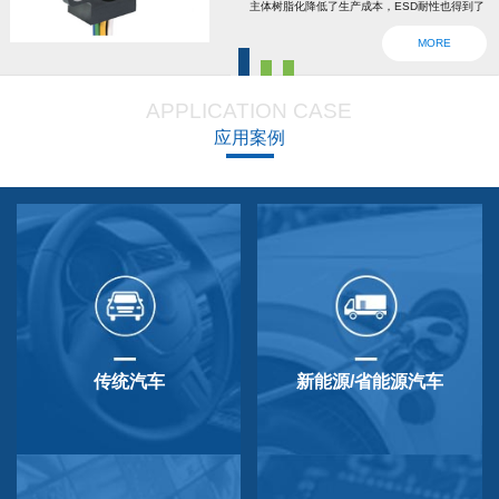
主体树脂化降低了生产成本，ESD耐性也得到了
强化。为了确认安全，6线2输出，根据标准轴内
MORE
设回位弹簧，防震动防撞击功能强大，防尘防
滴，适用于车辆用防水滴连接器。特殊式样与
APPLICATION CASE
QP-3HB标准相同。本产品在游船、铲运车的遥
应用案例
控手柄、卡车离合器和换挡等方面要求较高的领
域做出了较好成绩，得到了使用者的广泛好评。
传统汽车
新能源/省能源汽车