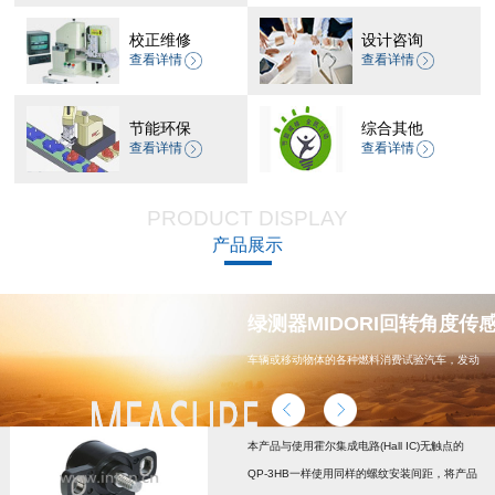
校正维修
设计咨询
查看详情
查看详情
节能环保
综合其他
查看详情
查看详情
PRODUCT DISPLAY
产品展示
器 CP-45H减速机系列
绿测器MIDORI回转角度传感器
车辆或移动物体的各种燃料消费试验汽车，发动
机，汽车配件，能源
本产品与使用霍尔集成电路(Hall IC)无触点的
QP-3HB一样使用同样的螺纹安装间距，将产品