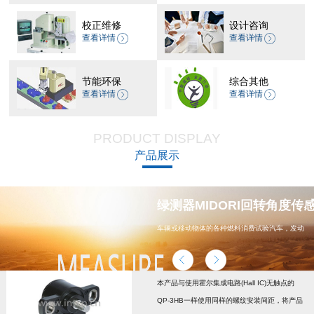
校正维修
设计咨询
查看详情
查看详情
节能环保
综合其他
查看详情
查看详情
PRODUCT DISPLAY
产品展示
器 CP-45H减速机系列
绿测器MIDORI回转角度传感器
车辆或移动物体的各种燃料消费试验汽车，发动
机，汽车配件，能源
本产品与使用霍尔集成电路(Hall IC)无触点的
QP-3HB一样使用同样的螺纹安装间距，将产品