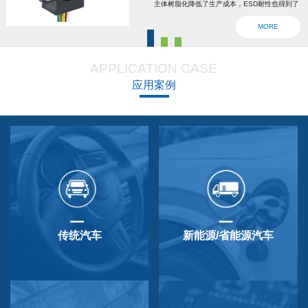
主体树脂化降低了生产成本，ESD耐性也得到了
强化。为了确认安全，6线2输出，根据标准轴内
MORE
设回位弹簧，防震动防撞击功能强大，防尘防
滴，适用于车辆用防水滴连接器。特殊式样与
APPLICATION CASE
QP-3HB标准相同。本产品在游船、铲运车的遥
应用案例
控手柄、卡车离合器和换挡等方面要求较高的领
域做出了较好成绩，得到了使用者的广泛好评。
传统汽车
新能源/省能源汽车