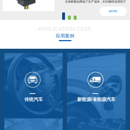
主体树脂化降低了生产成本，ESD耐性也得到了
强化。为了确认安全，6线2输出，根据标准轴内
MORE
设回位弹簧，防震动防撞击功能强大，防尘防
滴，适用于车辆用防水滴连接器。特殊式样与
APPLICATION CASE
QP-3HB标准相同。本产品在游船、铲运车的遥
应用案例
控手柄、卡车离合器和换挡等方面要求较高的领
域做出了较好成绩，得到了使用者的广泛好评。
传统汽车
新能源/省能源汽车