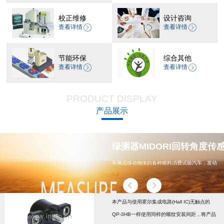
校正维修
设计咨询
查看详情
查看详情
节能环保
综合其他
查看详情
查看详情
PRODUCT DISPLAY
产品展示
器 CP-45H减速机系列
绿测器MIDORI回转角度传感器
车辆或移动物体的各种燃料消费试验汽车，发动
机，汽车配件，能源
本产品与使用霍尔集成电路(Hall IC)无触点的
QP-3HB一样使用同样的螺纹安装间距，将产品