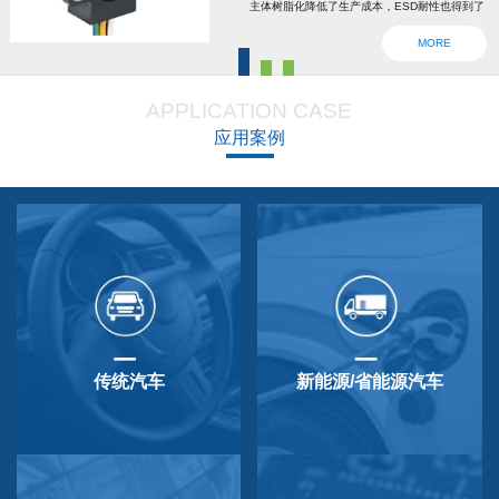
主体树脂化降低了生产成本，ESD耐性也得到了
强化。为了确认安全，6线2输出，根据标准轴内
MORE
设回位弹簧，防震动防撞击功能强大，防尘防
滴，适用于车辆用防水滴连接器。特殊式样与
APPLICATION CASE
QP-3HB标准相同。本产品在游船、铲运车的遥
应用案例
控手柄、卡车离合器和换挡等方面要求较高的领
域做出了较好成绩，得到了使用者的广泛好评。
传统汽车
新能源/省能源汽车