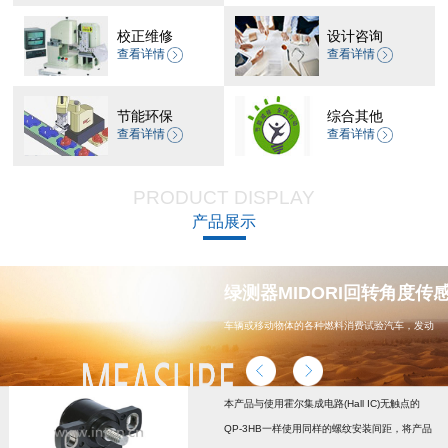
校正维修
设计咨询
查看详情
查看详情
节能环保
综合其他
查看详情
查看详情
PRODUCT DISPLAY
产品展示
器 CP-45H减速机系列
绿测器MIDORI回转角度传感器
车辆或移动物体的各种燃料消费试验汽车，发动
机，汽车配件，能源
本产品与使用霍尔集成电路(Hall IC)无触点的
QP-3HB一样使用同样的螺纹安装间距，将产品