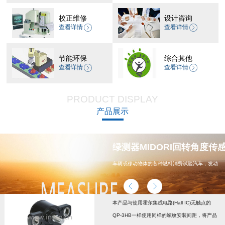
校正维修
设计咨询
查看详情
查看详情
节能环保
综合其他
查看详情
查看详情
PRODUCT DISPLAY
产品展示
器 CP-45H减速机系列
绿测器MIDORI回转角度传感器
车辆或移动物体的各种燃料消费试验汽车，发动
机，汽车配件，能源
本产品与使用霍尔集成电路(Hall IC)无触点的
QP-3HB一样使用同样的螺纹安装间距，将产品