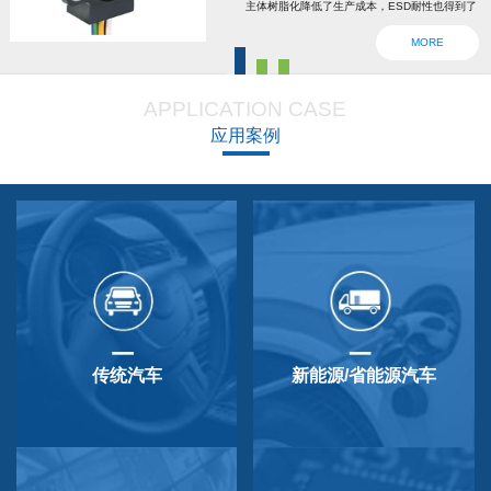
主体树脂化降低了生产成本，ESD耐性也得到了
强化。为了确认安全，6线2输出，根据标准轴内
MORE
设回位弹簧，防震动防撞击功能强大，防尘防
滴，适用于车辆用防水滴连接器。特殊式样与
APPLICATION CASE
QP-3HB标准相同。本产品在游船、铲运车的遥
应用案例
控手柄、卡车离合器和换挡等方面要求较高的领
域做出了较好成绩，得到了使用者的广泛好评。
传统汽车
新能源/省能源汽车