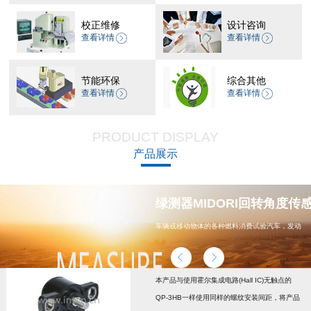
校正维修
设计咨询
查看详情
查看详情
节能环保
综合其他
查看详情
查看详情
PRODUCT DISPLAY
产品展示
器 CP-45H减速机系列
绿测器MIDORI回转角度传感器
车辆或移动物体的各种燃料消费试验汽车，发动
机，汽车配件，能源
本产品与使用霍尔集成电路(Hall IC)无触点的
QP-3HB一样使用同样的螺纹安装间距，将产品