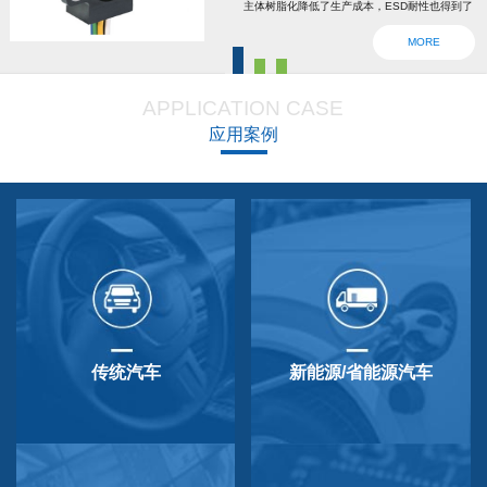
主体树脂化降低了生产成本，ESD耐性也得到了
强化。为了确认安全，6线2输出，根据标准轴内
MORE
设回位弹簧，防震动防撞击功能强大，防尘防
滴，适用于车辆用防水滴连接器。特殊式样与
APPLICATION CASE
QP-3HB标准相同。本产品在游船、铲运车的遥
应用案例
控手柄、卡车离合器和换挡等方面要求较高的领
域做出了较好成绩，得到了使用者的广泛好评。
传统汽车
新能源/省能源汽车